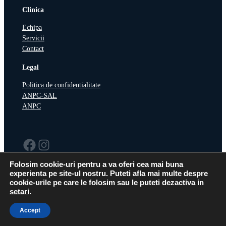
Clinica
Echipa
Servicii
Contact
Legal
Politica de confidentialitate
ANPC-SAL
ANPC
Facebook
Instagram
Folosim cookie-uri pentru a va oferi cea mai buna
experienta pe site-ul nostru. Puteti afla mai multe despre
cookie-urile pe care le folosim sau le puteti dezactiva in
setari
.
Copyright © 2024Kids Smile SRL, CUI: 47456594, Reg.
Website realizat de:
Com. J40/4958/2023
WPbox
Accept