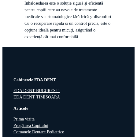
Inhalosedarea este o soluție sigură și eficientă
pentru copiii care au nevoie de tratamente
medicale sau stomatologice fără frică și disconfort.
Cu o recuperare rapidă și un control precis, este o
opțiune ideală pentru micuți, asigurând o
experiență cât mai confortabilă.
Cabinetele EDA DENT
EDA DENT BUCURESTI
EDA DENT TIMISOARA
Articole
Prima vizita
Pregătirea Copilului
Coroanele Dentare Pediatrice