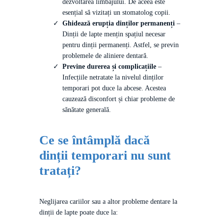
dezvoltarea limbajului. De aceea este
esențial să vizitați un stomatolog copii.
Ghidează erupția dinților permanenți
–
Dinții de lapte mențin spațiul necesar
pentru dinții permanenți. Astfel, se previn
problemele de aliniere dentară.
Previne durerea și complicațiile
–
Infecțiile netratate la nivelul dinților
temporari pot duce la abcese. Acestea
cauzează disconfort și chiar probleme de
sănătate generală.
Ce se întâmplă dacă
dinții temporari nu sunt
tratați?
Neglijarea cariilor sau a altor probleme dentare la
dinții de lapte poate duce la: