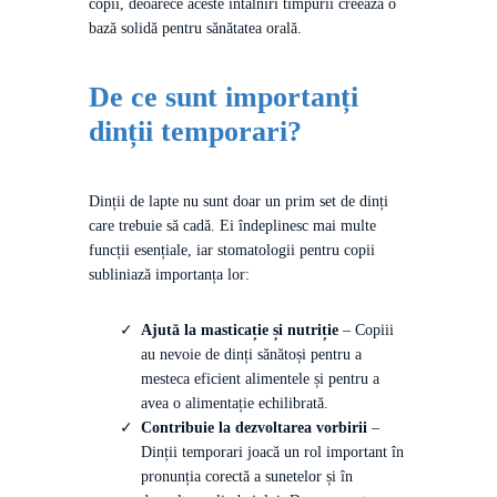
copii, deoarece aceste întâlniri timpurii creează o
bază solidă pentru sănătatea orală.
De ce sunt importanți
dinții temporari?
Dinții de lapte nu sunt doar un prim set de dinți
care trebuie să cadă. Ei îndeplinesc mai multe
funcții esențiale, iar stomatologii pentru copii
subliniază importanța lor:
Ajută la masticație și nutriție
– Copiii
au nevoie de dinți sănătoși pentru a
mesteca eficient alimentele și pentru a
avea o alimentație echilibrată.
Contribuie la dezvoltarea vorbirii
–
Dinții temporari joacă un rol important în
pronunția corectă a sunetelor și în