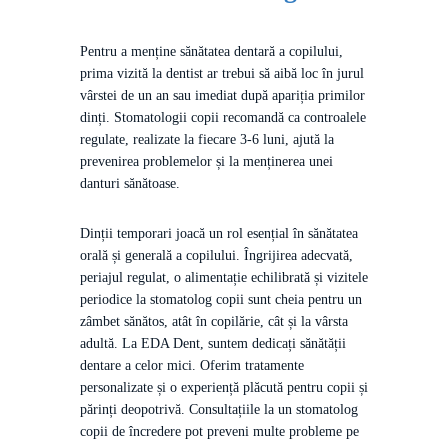
Pentru a menține sănătatea dentară a copilului,
prima vizită la dentist ar trebui să aibă loc în jurul
vârstei de un an sau imediat după apariția primilor
dinți. Stomatologii copii recomandă ca controalele
regulate, realizate la fiecare 3-6 luni, ajută la
prevenirea problemelor și la menținerea unei
danturi sănătoase.
Dinții temporari joacă un rol esențial în sănătatea
orală și generală a copilului. Îngrijirea adecvată,
periajul regulat, o alimentație echilibrată și vizitele
periodice la stomatolog copii sunt cheia pentru un
zâmbet sănătos, atât în copilărie, cât și la vârsta
adultă. La EDA Dent, suntem dedicați sănătății
dentare a celor mici. Oferim tratamente
personalizate și o experiență plăcută pentru copii și
părinți deopotrivă. Consultațiile la un stomatolog
copii de încredere pot preveni multe probleme pe