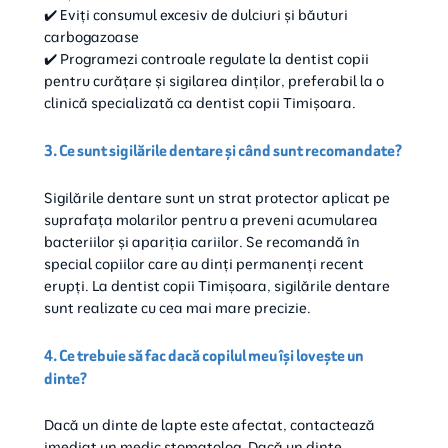
✔️ Eviți consumul excesiv de dulciuri și băuturi
carbogazoase
✔️ Programezi controale regulate la dentist copii
pentru curățare și sigilarea dinților, preferabil la o
clinică specializată ca dentist copii Timișoara.
3. Ce sunt sigilările dentare și când sunt recomandate?
Sigilările dentare sunt un strat protector aplicat pe
suprafața molarilor pentru a preveni acumularea
bacteriilor și apariția cariilor. Se recomandă în
special copiilor care au dinți permanenți recent
erupți. La dentist copii Timișoara, sigilările dentare
sunt realizate cu cea mai mare precizie.
4. Ce trebuie să fac dacă copilul meu își lovește un
dinte?
Dacă un dinte de lapte este afectat, contactează
imediat un medic stomatolog. Dacă un dinte