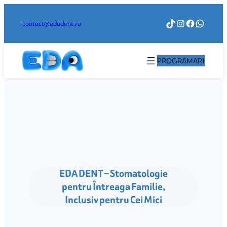
Sari
TikTok
Instagr
Facebo
What
la
contact@edadent.ro
conținut
PROGRAMARI
EDA DENT – Stomatologie
pentru Întreaga Familie,
Inclusiv pentru Cei Mici