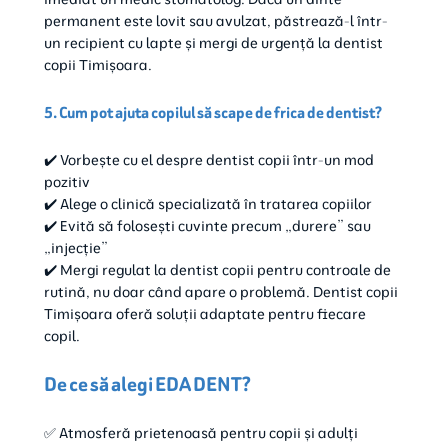
permanent este lovit sau avulzat, păstrează-l într-
un recipient cu lapte și mergi de urgență la dentist
copii Timișoara.
5. Cum pot ajuta copilul să scape de frica de dentist?
✔️ Vorbește cu el despre dentist copii într-un mod
pozitiv
✔️ Alege o clinică specializată în tratarea copiilor
✔️ Evită să folosești cuvinte precum „durere” sau
„injecție”
✔️ Mergi regulat la dentist copii pentru controale de
rutină, nu doar când apare o problemă. Dentist copii
Timișoara oferă soluții adaptate pentru fiecare
copil.
De ce să alegi EDA DENT?
✅ Atmosferă prietenoasă pentru copii și adulți