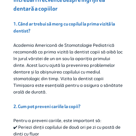
dentară a copiilor
1. Când ar trebui să merg cu copilul la prima vizită la
dentist?
Academia Americană de Stomatologie Pediatrică
recomandă ca prima vizită la dentist copii să aibă loc
în jurul vârstei de un an sau la apariția primului
dinte. Acest lucru ajută la prevenirea problemelor
dentare și la obișnuirea copilului cu mediul
stomatologic din timp. Vizita la dentist copii
Timișoara este esențială pentru a asigura o sănătate
orală de durată.
2. Cum pot preveni cariile la copii?
Pentru a preveni cariile, este important să:
✔️ Periezi dinții copilului de două ori pe zi cu pastă de
dinți cu fluor