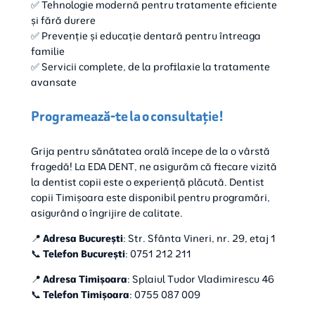
✅ Tehnologie modernă pentru tratamente eficiente
și fără durere
✅ Prevenție și educație dentară pentru întreaga
familie
✅ Servicii complete, de la profilaxie la tratamente
avansate
Programează-te la o consultație!
Grija pentru sănătatea orală începe de la o vârstă
fragedă! La EDA DENT, ne asigurăm că fiecare vizită
la dentist copii este o experiență plăcută. Dentist
copii Timișoara este disponibil pentru programări,
asigurând o îngrijire de calitate.
📍
Adresa București
: Str. Sfânta Vineri, nr. 29, etaj 1
📞
Telefon București
: 0751 212 211
📍
Adresa Timișoara
: Splaiul Tudor Vladimirescu 46
📞
Telefon Timișoara
: 0755 087 009