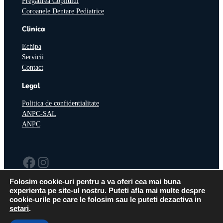
Pregătirea Copilului
Coroanele Dentare Pediatrice
Clinica
Echipa
Servicii
Contact
Legal
Politica de confidentialitate
ANPC-SAL
ANPC
Facebook
Instagram
Folosim cookie-uri pentru a va oferi cea mai buna
experienta pe site-ul nostru. Puteti afla mai multe despre
cookie-urile pe care le folosim sau le puteti dezactiva in
setari
.
Copyright © 2024Kids Smile SRL, CUI: 47456594,
Website realizat
Reg. Com. J40/4958/2023
de:
WPbox