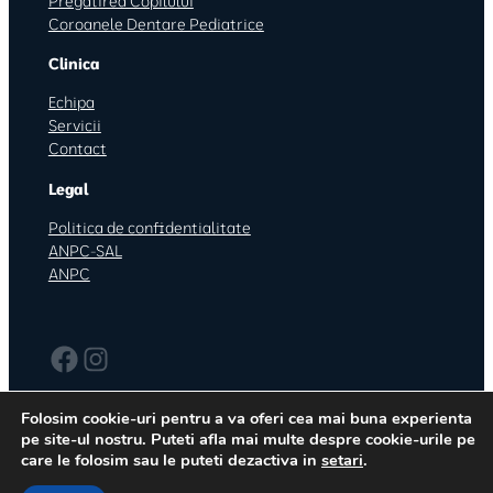
Pregătirea Copilului
Coroanele Dentare Pediatrice
Clinica
Echipa
Servicii
Contact
Legal
Politica de confidentialitate
ANPC-SAL
ANPC
Facebook
Instagram
Folosim cookie-uri pentru a va oferi cea mai buna experienta
pe site-ul nostru. Puteti afla mai multe despre cookie-urile pe
care le folosim sau le puteti dezactiva in
setari
.
Copyright © 2024Kids Smile SRL, CUI: 47456594,
Website realizat
Reg. Com. J40/4958/2023
de:
WPbox