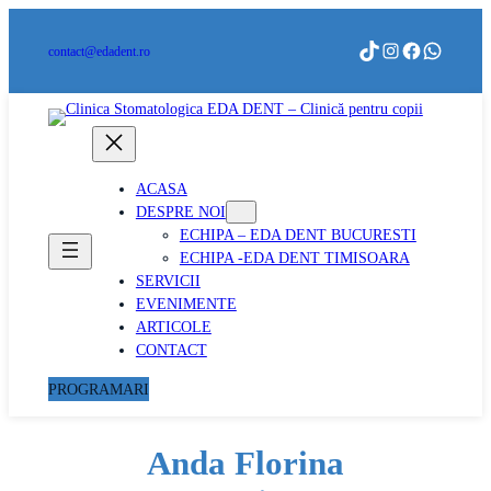
Sari
la
TikTok
Instagram
Faceboo
What
contact@edadent.ro
conținut
ACASA
DESPRE NOI
ECHIPA – EDA DENT BUCURESTI
ECHIPA -EDA DENT TIMISOARA
SERVICII
EVENIMENTE
ARTICOLE
CONTACT
PROGRAMARI
Anda Florina