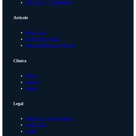
EDA DENT TIMISOARA
Articole
Prima vizita
Pregătirea Copilului
Coroanele Dentare Pediatrice
Clinica
Echipa
Servicii
Contact
Legal
Politica de confidentialitate
ANPC-SAL
ANPC