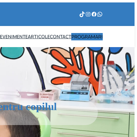
TikTok
Instagram
Facebook
WhatsApp
PROGRAMARI
EVENIMENTE
ARTICOLE
CONTACT
entru copilul