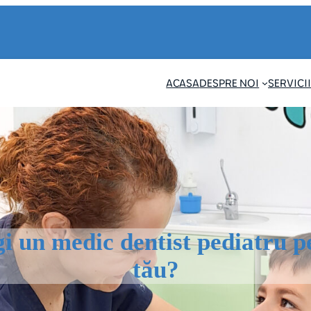
ACASA
DESPRE NOI
SERVICII
gi un medic dentist pediatru p
tău?