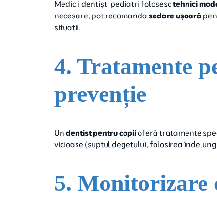
Medicii dentiști pediatri folosesc
tehnici mod
necesare, pot recomanda
sedare ușoară
pent
situații.
4. Tratamente pe
prevenție
Un
dentist pentru copii
oferă tratamente spec
vicioase (suptul degetului, folosirea îndelu
5. Monitorizare 