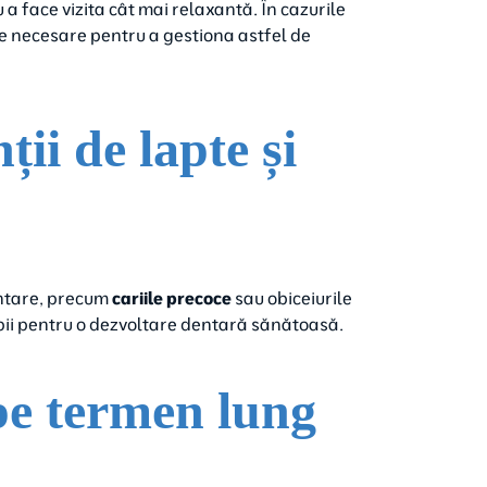
a face vizita cât mai relaxantă. În cazurile
le necesare pentru a gestiona astfel de
ii de lapte și
entare, precum
cariile precoce
sau obiceiurile
pii pentru o dezvoltare dentară sănătoasă.
 pe termen lung