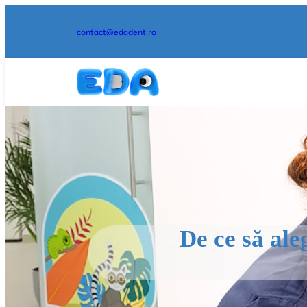
Sari
la
contact@edadent.ro
conținut
De ce să ale