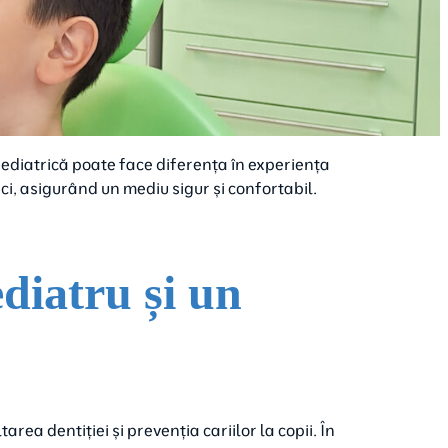
pediatrică poate face diferența în experiența
ci, asigurând un mediu sigur și confortabil.
ediatru și un
rea dentiției și prevenția cariilor la copii. În