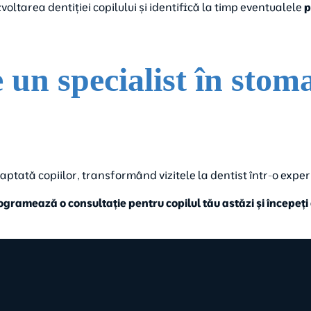
ltarea dentiției copilului și identifică la timp eventualele
p
 un specialist în stom
daptată copiilor, transformând vizitele la dentist într-o exper
ogramează o consultație pentru copilul tău astăzi și începeț