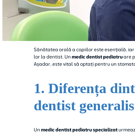
Sănătatea orală a copiilor este esențială, ia
lor la dentist. Un
medic dentist pediatru
are p
Așadar, este vital să optați pentru un stomat
1. Diferența din
dentist generalis
Un
medic dentist pediatru specializat
urmează 