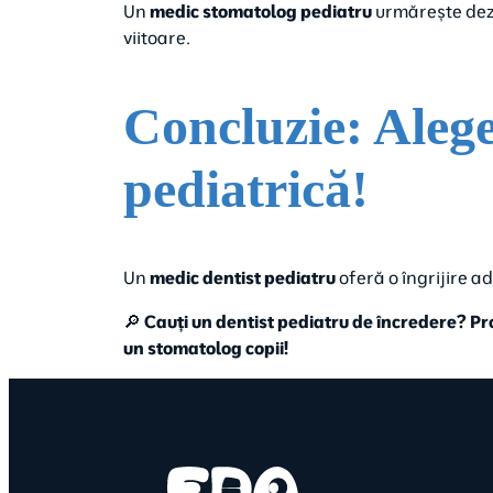
Un
medic stomatolog pediatru
urmărește dezvo
viitoare.
Concluzie: Alege
pediatrică!
Un
medic dentist pediatru
oferă o îngrijire a
🔎
Cauți un dentist pediatru de încredere? Pr
un stomatolog copii!